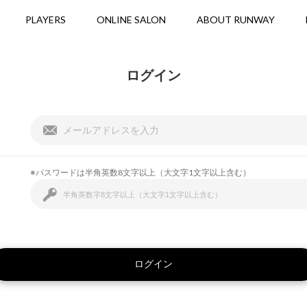
PLAYERS
ONLINE SALON
ABOUT RUNWAY
ログイン
※パスワードは半角英数8文字以上（大文字1文字以上含む）