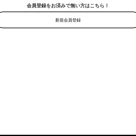
会員登録をお済みで無い方はこちら！
新規会員登録