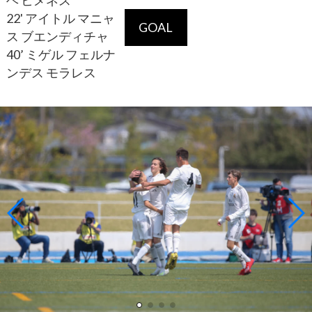
ヘ ヒメネス
22' アイトル マニャ
GOAL
ス ブエンディチャ
40’ ミゲル フェルナ
ンデス モラレス