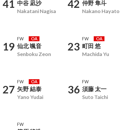
41
42
中谷 凪沙
仲野 隼斗
Nakatani Nagisa
Nakano Hayato
FW
OA
FW
OA
19
23
仙北 颯音
町田 悠
Senboku Zeon
Machida Yu
FW
OA
FW
27
36
矢野 結泰
須藤 太一
Yano Yudai
Suto Taichi
FW