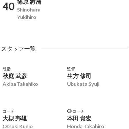
篠原 將浩
40
Shinohara
Yukihiro
スタッフ一覧
統括
監督
秋庭 武彦
生方 修司
Akiba Takehiko
Ubukata Syuji
コーチ
Gkコーチ
大槻 邦雄
本田 貴宏
Otsuki Kunio
Honda Takahiro