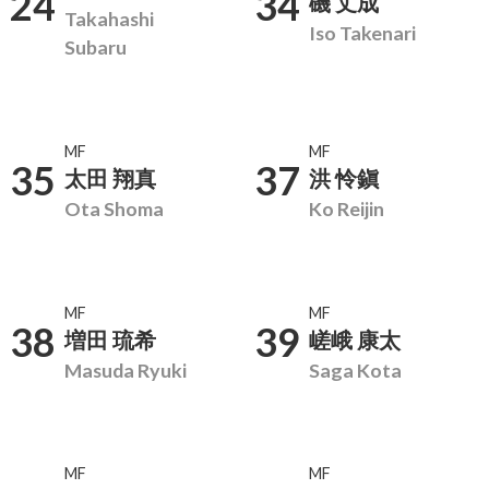
24
34
磯 丈成
Takahashi
Iso Takenari
Subaru
MF
MF
35
37
太田 翔真
洪 怜鎭
Ota Shoma
Ko Reijin
MF
MF
38
39
増田 琉希
嵯峨 康太
Masuda Ryuki
Saga Kota
MF
MF