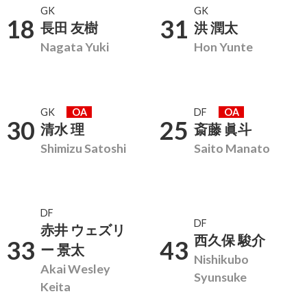
GK
GK
18
31
長田 友樹
洪 潤太
Nagata Yuki
Hon Yunte
GK
OA
DF
OA
30
25
清水 理
斎藤 眞斗
Shimizu Satoshi
Saito Manato
DF
DF
赤井 ウェズリ
西久保 駿介
33
43
ー 景太
Nishikubo
Akai Wesley
Syunsuke
Keita