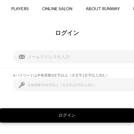
PLAYERS
ONLINE SALON
ABOUT RUNWAY
ログイン
※パスワードは半角英数8文字以上（大文字1文字以上含む）