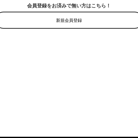
会員登録をお済みで無い方はこちら！
新規会員登録