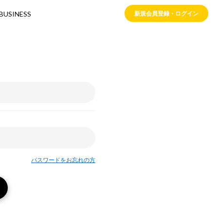
BUSINESS
新規会員登録・ログイン
パスワードをお忘れの方