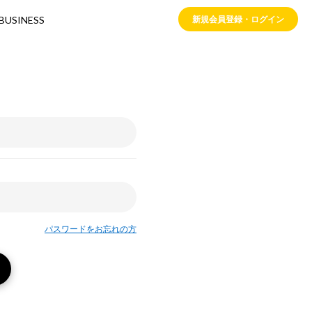
BUSINESS
新規会員登録・ログイン
パスワードをお忘れの方