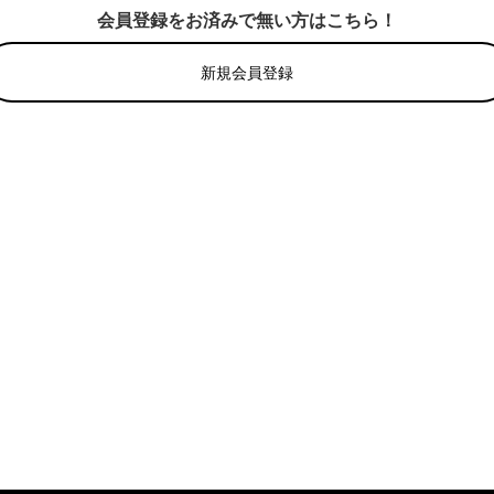
会員登録をお済みで無い方はこちら！
新規会員登録