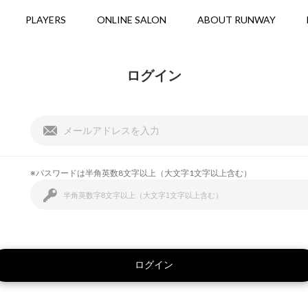
PLAYERS
ONLINE SALON
ABOUT RUNWAY
ログイン
※パスワードは半角英数8文字以上（大文字1文字以上含む）